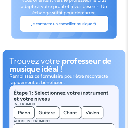
vous orientent vers le professeur le plus
adapté à votre profil et à vos besoins. Un
échange suffit pour démarrer.
Je contacte un conseiller musique
Trouvez votre
professeur de
musique idéal !
Remplissez ce formulaire pour être recontacté
rapidement et bénéficier :
Étape 1
: Sélectionnez votre instrument
et votre niveau
INSTRUMENT
Piano
Guitare
Chant
Violon
AUTRE INSTRUMENT