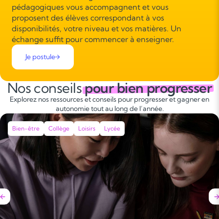
pédagogiques vous accompagnent et vous
proposent des élèves correspondant à vos
disponibilités, votre niveau et vos matières. Un
échange suffit pour commencer à enseigner.
Je postule
Nos conseils
pour bien progresser
Explorez nos ressources et conseils pour progresser et gagner en
autonomie tout au long de l’année.
Bien-être
Collège
Loisirs
Lycée