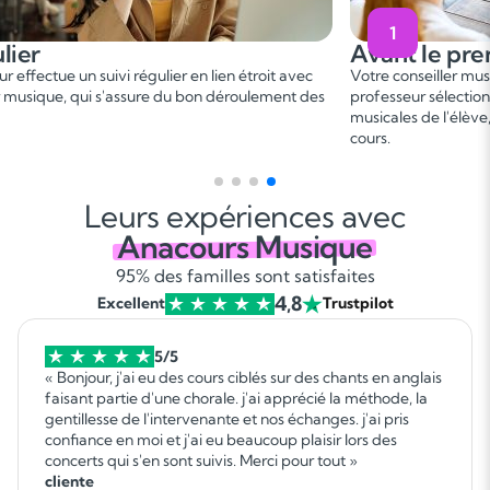
1
Avant le premier cours
 en lien étroit avec
Votre conseiller musique vous met en relation 
 bon déroulement des
professeur sélectionné, en fonction des besoins
musicales de l'élève, afin de convenir d'une d
cours.
Leurs expériences avec
Anacours Musique
95% des familles sont satisfaites
4,8
Excellent
Trustpilot
5/5
« Bonjour, j'ai eu des cours ciblés sur des chants en anglais
faisant partie d'une chorale. j'ai apprécié la méthode, la
gentillesse de l'intervenante et nos échanges. j'ai pris
confiance en moi et j'ai eu beaucoup plaisir lors des
concerts qui s'en sont suivis. Merci pour tout »
cliente