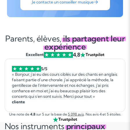
Je contacte un conseiller musique
Parents, élèves,
ils partagent leur
expérience
4,8
Excellent
Trustpilot
5/5
« Bonjour, j'ai eu des cours ciblés sur des chants en anglais
faisant partie d'une chorale. j'ai apprécié la méthode, la
gentillesse de l'intervenante et nos échanges. j'ai pris
confiance en moi et j'ai eu beaucoup plaisir lors des
concerts qui s'en sont suivis. Merci pour tout »
cliente
Une note de
4,8
sur 5 sur la base de
5 098 avis
. Nos avis 4 et 5 étoiles.
Soutien scolaire
Trustpilot
Nos instruments
principaux
Cours de musique