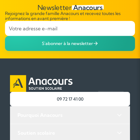
cadre familier et vous progressez séance après séance avec plaisir.
Newsletter
Anacours
Guitare acoustique, folk, électrique, classique, rock ou jazz : quelle que
Rejoignez la grande famille Anacours et recevez toutes les
informations en avant première !
soit votre motivation, notre agence propose des cours personnalisés.
Trouvez maintenant le bon professeur à domicile pour vous
accompagner avec bienveillance dans votre apprentissage musical.
S'abonner à la newsletter
Anacours Musique : Apprenez à jouer de la guitare en
toute confiance avec un professeur particulier et un
programme sur-mesure
Commencer la guitare peut sembler intimidant : peur de ne pas y
arriver, manque de temps, difficulté à savoir par où commencer.
Pourtant, avec le bon accompagnement à domicile, tout devient plus
simple.
09 72 17 41 00
Vous souhaitez apprendre à jouer de cet instrument pour devenir
guitariste professionnel ou simplement pour mieux profiter de votre
Pourquoi Anacours
passion ?
Avec Anacours Musique, vous jouez chez vous, sans stress, dans un
Soutien scolaire
cadre familier et vous progressez séance après séance avec plaisir.