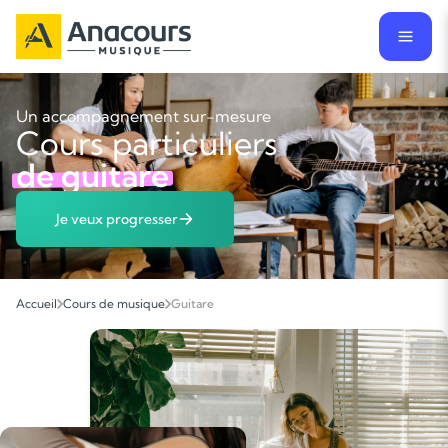
Un accompagnement sur-mesure
Cours particuliers
de guitare
Je veux progresser
Accueil
Cours de musique
Guitare