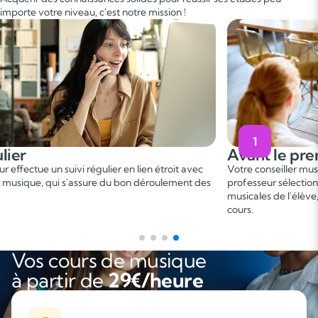
importe votre niveau, c'est notre mission !
1
Avant le premier cours
Votre conseiller musique vous met en relation avec un
C
s
professeur sélectionné, en fonction des besoins et aspirations
b
musicales de l'élève, afin de convenir d'une date de premier
p
cours.
g
Vos cours de musique
à partir de
29€/heure