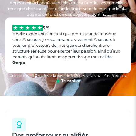
Après avoir échangé avec l'élève et sa famille, nos conseillers
musique choisissent avec soin le professeur de musique le plus
adapté en fonction des objectifs identifiés.
5/5
« Belle expérience en tant que professeur de musique
chez Anacours. Je recommande vivement Anacours à
tous les professeurs de musique qui cherchent une
structure sérieuse pour exercer leur passion, ainsi qu'aux
parents qui souhaitent un apprentissage musical de
qualité pour leurs enfants." »
Gerpa
Une note de
4,8
sur 5 sur la base de
5 098 avis
. Nos avis 4 et 5 étoiles.
Trustpilot
Des professeurs qualifiés