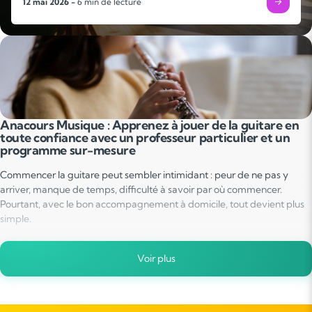
12 mai 2026 -
6 min de lecture
Anacours Musique : Apprenez à jouer de la guitare en
toute confiance avec un professeur particulier et un
programme sur-mesure
Commencer la guitare peut sembler intimidant : peur de ne pas y
arriver, manque de temps, difficulté à savoir par où commencer.
Pourtant, avec le bon accompagnement à domicile, tout devient plus
simple.
Vous souhaitez apprendre à jouer de cet instrument pour devenir
Voir plus
guitariste professionnel ou simplement pour mieux profiter de votre
passion ?
Avec Anacours Musique, vous jouez chez vous, sans stress, dans un