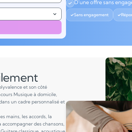
D'une offre sans enga
Sans engagement
Répon
ilement
polyvalence et son côté
cours Musique à domicile,
dans un cadre personnalisé et
es mains, les accords, la
 à accompagner des chansons,
 Guitare classique, acoustique