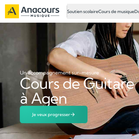
Soutien scolaire
Cours de musique
Do
Un accompagnement sur-mesure
Cours de Guitare
à Agen
Je veux progresser