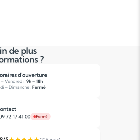
in de plus
formations ?
oraires d'ouverture
 – Vendredi :
9h – 18h
di – Dimanche :
Fermé
ontact
09 72 17 41 00
Fermé
,8/5
(716 avis)