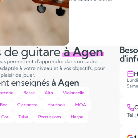
 de guitare
à Agen
Beso
d'in
vous permettent d’apprendre dans un cadre
adaptée à votre niveau et à vos objectifs, pour
H
laisir de jouer.
ent enseignés
à Agen
Lundi
Same
atterie
Basse
Alto
Violoncelle
 Bec
Clarinette
Hautbois
MOA
C
Tél :
Cor
Tuba
Percussions
Harpe
4