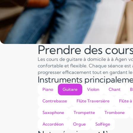
Prendre des cours
Les cours de guitare à domicile à à Agen 
confortable et flexible. Chaque séance est 
progresser efficacement tout en gardant le p
Instruments principalem
Piano
Guitare
Violon
Chant
B
Contrebasse
Flûte Traversière
Flûte à
Saxophone
Trompette
Trombone
Accordéon
Orgue
Solfège