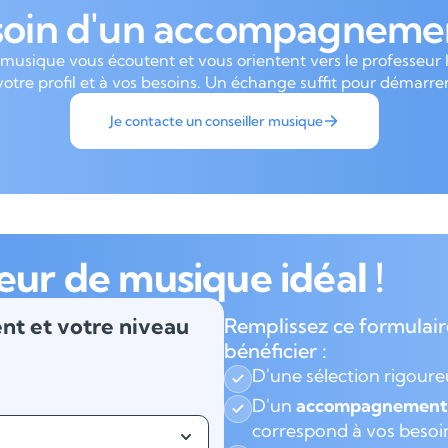
soin d'un accompagnemen
 musique vous écoutent et vous orientent vers le professeur 
votre profil et à vos besoins. Un échange suffit pour démarrer
Je contacte un conseiller musique
eur de musique idéal !
nt et votre niveau
Remplissez ce formulair
bénéficier :
D'une sélection rigour
D'un
accompagnement 
correspond à vos besoi