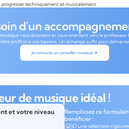
progresser techniquement et musicalement.
soin d'un accompagnemen
 musique vous écoutent et vous orientent vers le professeur 
votre profil et à vos besoins. Un échange suffit pour démarrer
Je contacte un conseiller musique
eur de musique idéal !
nt et votre niveau
Remplissez ce formulair
bénéficier :
D'une sélection rigour