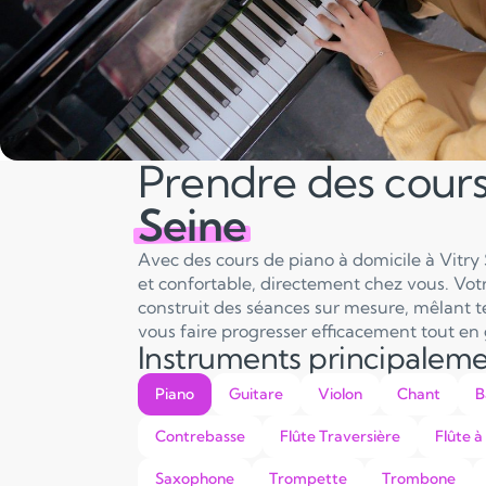
Prendre des cour
Seine
Avec des cours de piano à domicile à Vitry 
et confortable, directement chez vous. Vot
construit des séances sur mesure, mêlant tec
vous faire progresser efficacement tout en 
Instruments principalem
Piano
Guitare
Violon
Chant
B
Contrebasse
Flûte Traversière
Flûte à
Saxophone
Trompette
Trombone