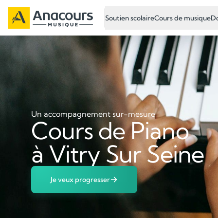
Soutien scolaire
Cours de musique
Do
Un accompagnement sur-mesure
Cours de Piano
à Vitry Sur Seine
Je veux progresser