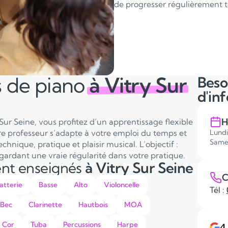
de progresser régulièrement to
s de piano
à Vitry Sur
Beso
d'in
H
Sur Seine, vous profitez d’un apprentissage flexible
re professeur s’adapte à votre emploi du temps et
Lundi
Same
hnique, pratique et plaisir musical. L’objectif :
gardant une vraie régularité dans votre pratique.
ent enseignés
à Vitry Sur Seine
C
atterie
Basse
Alto
Violoncelle
Tél :
 Bec
Clarinette
Hautbois
MOA
Cor
Tuba
Percussions
Harpe
4