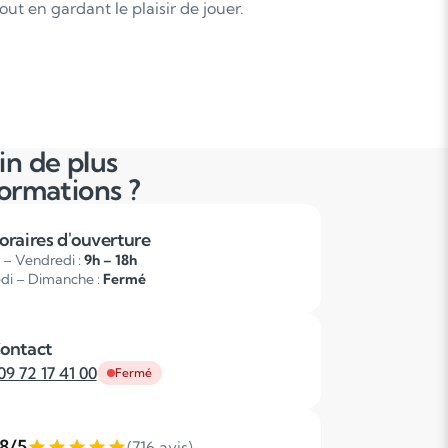
ut en gardant le plaisir de jouer.
in de plus
formations ?
oraires d'ouverture
 – Vendredi :
9h – 18h
di – Dimanche :
Fermé
ontact
09 72 17 41 00
Fermé
,8/5
(716 avis)