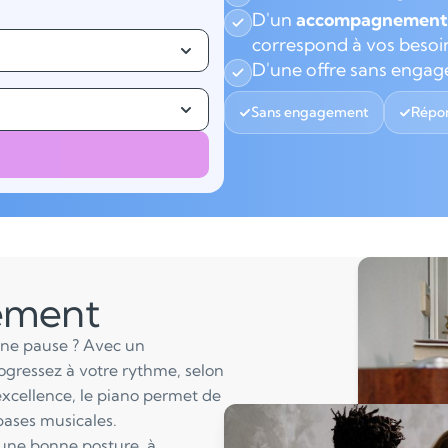
D'un
accompagnement 
correspond à vos besoi
D'une offre sans enga
Sans engagement
Répon
lement
une pause ? Avec un
ogressez à votre rythme, selon
excellence, le piano permet de
bases musicales.
 une bonne posture, à