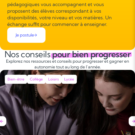
pédagogiques vous accompagnent et vous
proposent des élèves correspondant à vos
disponibilités, votre niveau et vos matières. Un
échange suffit pour commencer à enseigner.
Je postule
Nos conseils
pour bien progresser
Explorez nos ressources et conseils pour progresser et gagner en
autonomie tout au long de l’année.
Bien-être
Collège
Loisirs
Lycée