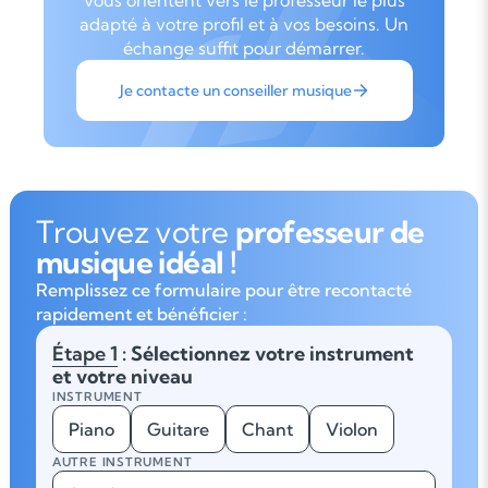
vous orientent vers le professeur le plus
adapté à votre profil et à vos besoins. Un
échange suffit pour démarrer.
Je contacte un conseiller musique
Trouvez votre
professeur de
musique idéal !
Remplissez ce formulaire pour être recontacté
rapidement et bénéficier :
Étape 1
: Sélectionnez votre instrument
et votre niveau
INSTRUMENT
Piano
Guitare
Chant
Violon
AUTRE INSTRUMENT