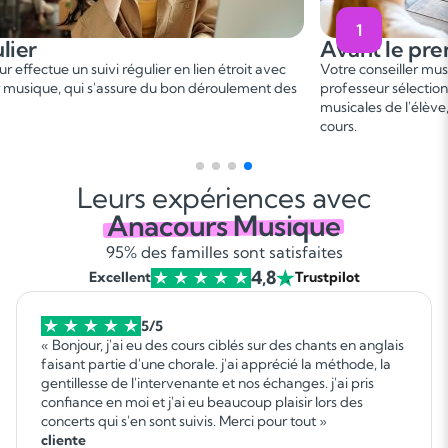
2
t le premier cours
Pendant
er
onseiller musique vous met en relation avec un
Ce 1
cours 
eur sélectionné, en fonction des besoins et aspirations
besoins. On 
es de l'élève, afin de convenir d'une date de premier
programme a
gagnant !
Leurs expériences avec
Anacours Musique
95% des familles sont satisfaites
4,8
Excellent
Trustpilot
5/5
« Bonjour, j'ai eu des cours ciblés sur des chants en anglais
faisant partie d'une chorale. j'ai apprécié la méthode, la
gentillesse de l'intervenante et nos échanges. j'ai pris
confiance en moi et j'ai eu beaucoup plaisir lors des
concerts qui s'en sont suivis. Merci pour tout »
cliente