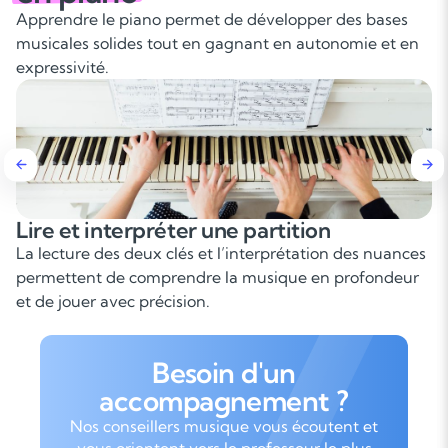
Apprendre le piano permet de développer des bases
musicales solides tout en gagnant en autonomie et en
expressivité.
éter une partition
Développer sa 
indépendance
clés et l’interprétation des nuances
Le piano sollicite l
prendre la musique en profondeur
demande une grande 
cision.
progresser techniqu
Besoin d'un
accompagnement ?
Nos conseillers musique vous écoutent et