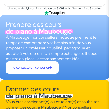
Une note de
4,8
sur 5 sur la base de
5 098 avis
. Nos avis 4 et 5 étoiles.
Trustpilot
Prendre des cours
de piano à Maubeuge
À Maubeuge, nos conseillers musique prennent le
temps de comprendre vos besoins afin de vous
proposer un professeur qualifié, pédagogue et
adapté à votre profil. Un simple échange suffit pour
mettre en place l’accompagnement idéal.
Je contacte un conseiller
Donner des cours
de piano à Maubeuge
Vous êtes enseignant(e) ou étudiant(e) et souhaitez
donner des cours à Maubeuge ? Nos conseillers