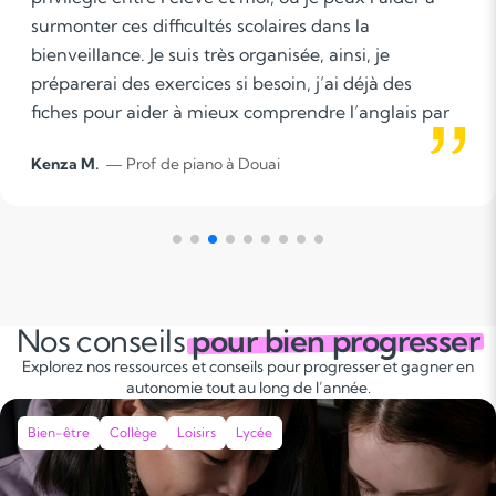
ter ces difficultés scolaires dans la
pro
illance. Je suis très organisée, ainsi, je
élè
erai des exercices si besoin, j’ai déjà des
par
s pour aider à mieux comprendre l’anglais par
moi
le… Ce sera un travail participatif où
ent
 M.
— Prof de piano à Douai
And
iquerai à l’élève les consignes, où je l’aiderai
d'e
veau methodo puis il essaiera de faire par lui-
d'a
 S’il n’y arrive pas, on le fera à deux pour
que
 comprenne comment faire. Toutes questions
l'é
t bonnes à poser et je ferais de mon mieux
édu
y répondre.
res
Nos conseils
pour bien progresser
édu
Explorez nos ressources et conseils pour progresser et gagner en
autonomie tout au long de l’année.
Bien-être
Collège
Loisirs
Lycée