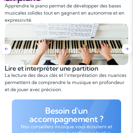
Apprendre le piano permet de développer des bases
musicales solides tout en gagnant en autonomie et en
expressivité.
et interpréter une partition
Dével
indé
ture des deux clés et l’interprétation des nuances
Le pian
tent de comprendre la musique en profondeur
demande
ouer avec précision.
progres
Besoin d'un
accompagnement ?
Nos conseillers musique vous écoutent et