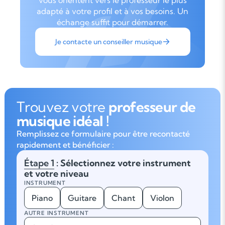
vous orientent vers le professeur le plus
adapté à votre profil et à vos besoins. Un
échange suffit pour démarrer.
Je contacte un conseiller musique
Trouvez votre
professeur de
musique idéal !
Remplissez ce formulaire pour être recontacté
rapidement et bénéficier :
Étape 1
: Sélectionnez votre instrument
et votre niveau
INSTRUMENT
Piano
Guitare
Chant
Violon
AUTRE INSTRUMENT