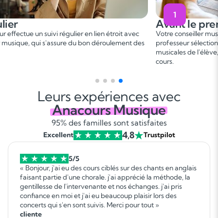
1
Avant le premier cours
Votre conseiller musique vous met en relation avec un
C
s
professeur sélectionné, en fonction des besoins et aspirations
b
musicales de l'élève, afin de convenir d'une date de premier
p
cours.
g
Leurs expériences avec
Anacours Musique
95% des familles sont satisfaites
4,8
Excellent
Trustpilot
5/5
« Bonjour, j'ai eu des cours ciblés sur des chants en anglais
faisant partie d'une chorale. j'ai apprécié la méthode, la
gentillesse de l'intervenante et nos échanges. j'ai pris
confiance en moi et j'ai eu beaucoup plaisir lors des
concerts qui s'en sont suivis. Merci pour tout »
cliente