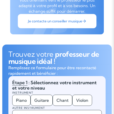
vous orientent vers le professeur le plus
adapté à votre profil et à vos besoins. Un
échange suffit pour démarrer.
Je contacte un conseiller musique
Trouvez votre
professeur de
musique idéal !
Remplissez ce formulaire pour être recontacté
rapidement et bénéficier :
Étape 1
: Sélectionnez votre instrument
et votre niveau
INSTRUMENT
Piano
Guitare
Chant
Violon
AUTRE INSTRUMENT