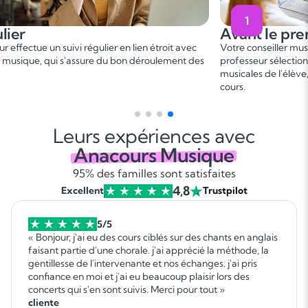
1
Avant le premier cours
 en lien étroit avec
Votre conseiller musique vous met en relation 
 bon déroulement des
professeur sélectionné, en fonction des besoins
musicales de l'élève, afin de convenir d'une d
cours.
Leurs expériences avec
Anacours Musique
95% des familles sont satisfaites
4,8
Excellent
Trustpilot
5/5
« Bonjour, j'ai eu des cours ciblés sur des chants en anglais
faisant partie d'une chorale. j'ai apprécié la méthode, la
gentillesse de l'intervenante et nos échanges. j'ai pris
confiance en moi et j'ai eu beaucoup plaisir lors des
concerts qui s'en sont suivis. Merci pour tout »
cliente