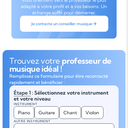
vous orientent vers le professeur le plus
adapté à votre profil et à vos besoins. Un
échange suffit pour démarrer.
Je contacte un conseiller musique
Trouvez votre
professeur de
musique idéal !
Remplissez ce formulaire pour être recontacté
rapidement et bénéficier :
Étape 1
: Sélectionnez votre instrument
et votre niveau
INSTRUMENT
Piano
Guitare
Chant
Violon
AUTRE INSTRUMENT