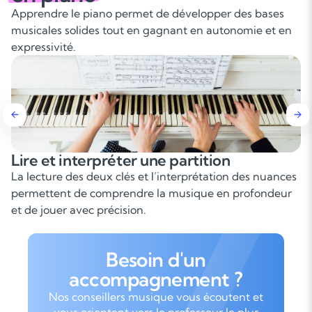
Apprendre le piano permet de développer des bases
musicales solides tout en gagnant en autonomie et en
expressivité.
interpréter une partition
Développ
indépen
des deux clés et l’interprétation des nuances
Le piano so
t de comprendre la musique en profondeur
demande une
 avec précision.
progresser 
Besoin d'un
accompagnement ?
Nos conseillers musique vous écoutent et