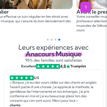
1
2
ant le premier cours
Penda
er
e conseiller musique vous met en relation avec un
Ce 1
cou
esseur sélectionné, en fonction des besoins et aspirations
besoins. 
cales de l'élève, afin de convenir d'une date de premier
programm
s.
gagnant 
Leurs expériences avec
Anacours Musique
95% des familles sont satisfaites
4,8
Excellent
Trustpilot
5/5
« Bonjour, j'ai eu des cours ciblés sur des chants en anglais
faisant partie d'une chorale. j'ai apprécié la méthode, la
gentillesse de l'intervenante et nos échanges. j'ai pris
confiance en moi et j'ai eu beaucoup plaisir lors des
concerts qui s'en sont suivis. Merci pour tout »
cliente