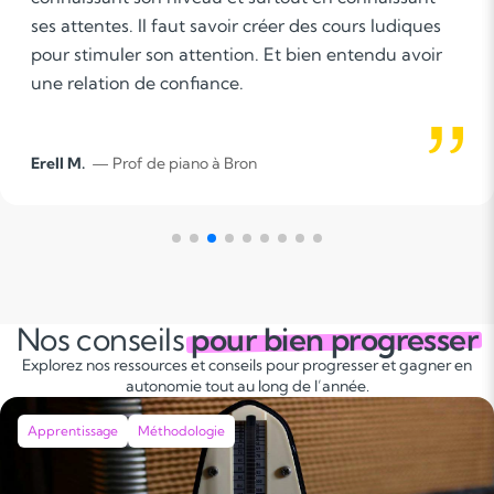
l faut savoir créer des cours ludiques
propre passi
son attention. Et bien entendu avoir
e confiance.
e piano à Bron
vanessa B.
— P
Nos conseils
pour bien progresser
Explorez nos ressources et conseils pour progresser et gagner en
autonomie tout au long de l’année.
Apprentissage
Méthodologie