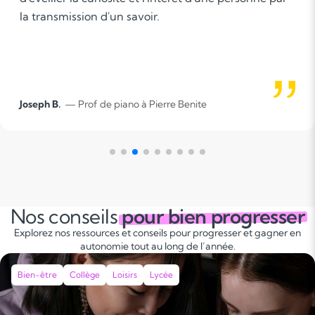
nsmission d'un savoir.
pré
pro
 B.
— Prof de piano à Pierre Benite
Flor
Nos conseils
pour bien progresser
Explorez nos ressources et conseils pour progresser et gagner en
autonomie tout au long de l’année.
Bien-être
Collège
Loisirs
Lycée