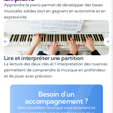
Apprendre le piano permet de développer des bases
musicales solides tout en gagnant en autonomie et en
expressivité.
et interpréter une partition
Dével
indé
ture des deux clés et l’interprétation des nuances
Le pian
tent de comprendre la musique en profondeur
demande
ouer avec précision.
progres
Besoin d'un
accompagnement ?
Nos conseillers musique vous écoutent et