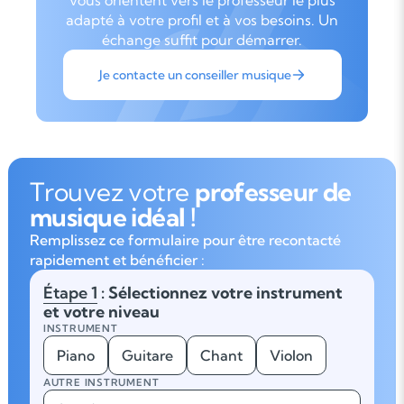
vous orientent vers le professeur le plus
adapté à votre profil et à vos besoins. Un
échange suffit pour démarrer.
Je contacte un conseiller musique
Trouvez votre
professeur de
musique idéal !
Remplissez ce formulaire pour être recontacté
rapidement et bénéficier :
Étape 1
: Sélectionnez votre instrument
et votre niveau
INSTRUMENT
Piano
Guitare
Chant
Violon
AUTRE INSTRUMENT