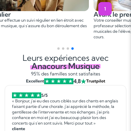
1
Avant le premier cours
Pen
er
Votre conseiller musique vous met en relation avec un
Ce 1
professeur sélectionné, en fonction des besoins et aspirations
besoi
musicales de l'élève, afin de convenir d'une date de premier
progr
cours.
gagna
Leurs expériences avec
Anacours Musique
95% des familles sont satisfaites
4,8
Excellent
Trustpilot
5/5
« Bonjour, j'ai eu des cours ciblés sur des chants en anglais
faisant partie d'une chorale. j'ai apprécié la méthode, la
gentillesse de l'intervenante et nos échanges. j'ai pris
confiance en moi et j'ai eu beaucoup plaisir lors des
concerts qui s'en sont suivis. Merci pour tout »
cliente