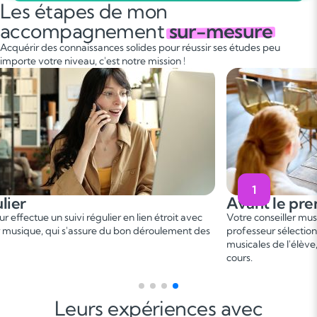
Les étapes de mon
accompagnement
sur-mesure
Acquérir des connaissances solides pour réussir ses études peu
importe votre niveau, c'est notre mission !
2
e premier cours
Pendant le
er
ller musique vous met en relation avec un
Ce 1
cours perme
lectionné, en fonction des besoins et aspirations
besoins. On fixe l
 l'élève, afin de convenir d'une date de premier
programme adapté
gagnant !
Leurs expériences avec