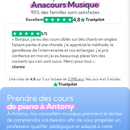
Anacours Musique
95% des familles sont satisfaites
4,8
Excellent
Trustpilot
5/5
« Bonjour, j'ai eu des cours ciblés sur des chants en anglais
faisant partie d'une chorale. j'ai apprécié la méthode, la
gentillesse de l'intervenante et nos échanges. j'ai pris
confiance en moi et j'ai eu beaucoup plaisir lors des
concerts qui s'en sont suivis. Merci pour tout »
cliente
Une note de
4,8
sur 5 sur la base de
5 098 avis
. Nos avis 4 et 5 étoiles.
Trustpilot
Prendre des cours
de piano à Antony
À Antony, nos conseillers musique prennent le temps
de comprendre vos besoins afin de vous proposer un
professeur qualifié, pédagogue et adapté à votre