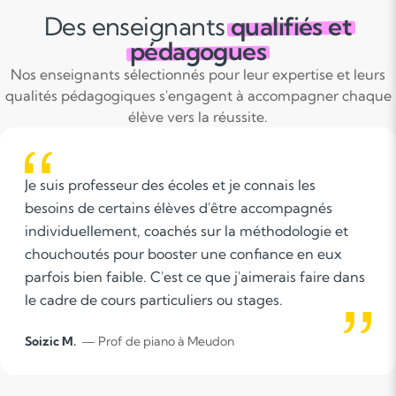
Des enseignants
qualifiés et
pédagogues
Nos enseignants sélectionnés pour leur expertise et leurs
qualités pédagogiques s'engagent à accompagner chaque
élève vers la réussite.
e connais les
Selon moi l'accompagnement s
tre accompagnés
apporter un soutien essentiel
a méthodologie et
parcours éducatif. Le but sera
confiance en eux
méthodes d'enseignement de
j'aimerais faire dans
l'apprentissage plus engagean
 stages.
permettant ainsi aux élèves d
s'amusant. En utilisant des a
Donya H.
— Prof de piano à Clam
pédagogiques interactives et 
l'accompagnement scolaire ch
l'intérêt des élèves et à leur f