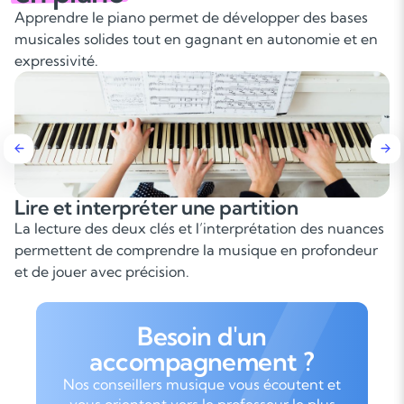
Apprendre le piano permet de développer des bases
musicales solides tout en gagnant en autonomie et en
expressivité.
partition
Développer sa coordinat
indépendance
terprétation des nuances
Le piano sollicite les deux main
musique en profondeur
demande une grande coordination
progresser techniquement et mu
Besoin d'un
accompagnement ?
Nos conseillers musique vous écoutent et