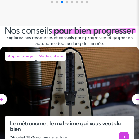
différentes matières. Cela peut
d'activités pratiques, d'expér
éducatifs ou de l'utilisation d
Nos conseils
pour bien progresser
multimédias attractives. En c
Explorez nos ressources et conseils pour progresser et gagner en
éducatif avec le plaisir de l'a
autonomie tout au long de l’année.
l'accompagnement scolaire as
chez les élèves une motivatio
Apprentissage
Méthodologie
matière, favorisant ainsi leur r
épanouissement personnel.
Le métronome : le mal-aimé qui vous veut du
bien
24 juillet 2026 -
6 min de lecture