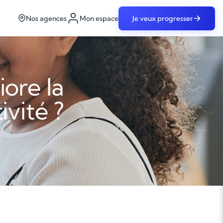
Nos agences
Mon espace
Je veux progresser
ore la
ivité ?