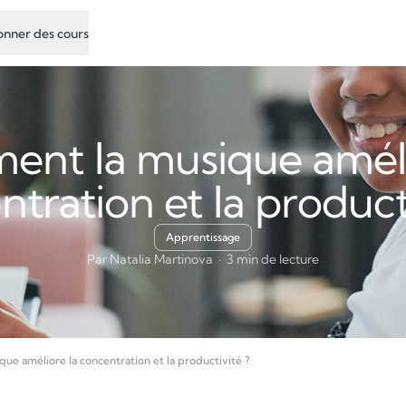
nner des cours
nt la musique améli
tration et la product
Apprentissage
Par Natalia Martinova · 3 min de lecture
e améliore la concentration et la productivité ?