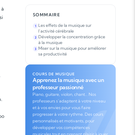
 à
SOMMAIRE
si
Les effets de la musique sur
1
l’activité cérébrale
Développer la concentration grâce
2
à la musique
Miser sur la musique pour améliorer
3
sa productivité
COURS DE MUSIQUE
e
Apprenez la musique avec un
professeur passionné
Piano, guitare, violon, chant… Nos
n.
professeurs s’adaptent à votre niveau
et à vos envies pour vous faire
progresser à votre rythme. Des cours
po
personnalisés et motivants, pour
développer vos compétences
musicales tout en prenant plaisir à jouer.