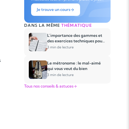
Je trouve un cours
DANS LA MÊME
THÉMATIQUE
L’importance des gammes et
des exercices techniques pour
progresser en musique
3 min de lecture
s
Le métronome : le mal-aimé
qui vous veut du bien
3 min de lecture
Tous nos conseils & astuces