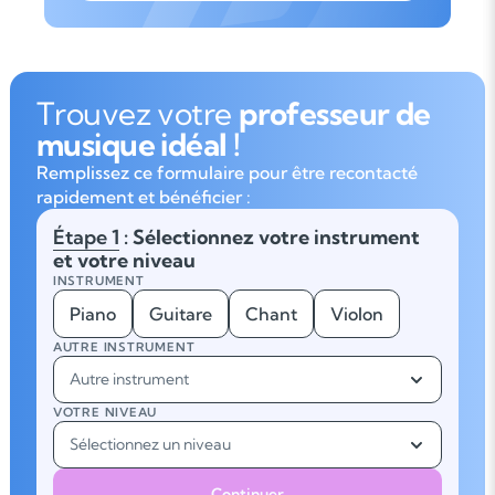
Trouvez votre
professeur de
musique idéal !
Remplissez ce formulaire pour être recontacté
rapidement et bénéficier :
Étape 1
: Sélectionnez votre instrument
et votre niveau
INSTRUMENT
Piano
Guitare
Chant
Violon
AUTRE INSTRUMENT
Autre instrument
VOTRE NIVEAU
Sélectionnez un niveau
Continuer