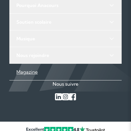
Pourquoi Anacours
Soutien scolaire
Musique
Nous rejoindre
Magazine
Nous suivre
Excellent
4,8