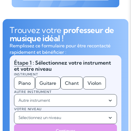
Trouvez votre
professeur de
musique idéal !
Remplissez ce formulaire pour être recontacté
rapidement et bénéficier :
Étape 1
: Sélectionnez votre instrument
et votre niveau
INSTRUMENT
Piano
Guitare
Chant
Violon
AUTRE INSTRUMENT
Autre instrument
VOTRE NIVEAU
Sélectionnez un niveau
Continuer