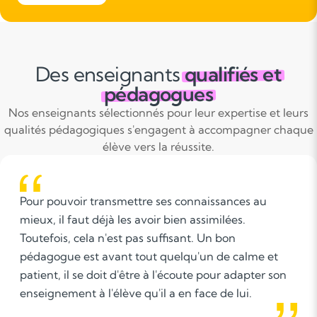
Des enseignants
qualifiés et
pédagogues
Nos enseignants sélectionnés pour leur expertise et leurs
qualités pédagogiques s'engagent à accompagner chaque
élève vers la réussite.
onnaissances au
Lors de mon expérience en ta
 assimilées.
d’anglais à l'English FB Center
nt. Un bon
Quentin-en-Yvelines), j'ai tra
u'un de calme et
profils d'élèves, ce qui m'a p
ute pour adapter son
une grande adaptabilité. J’ai 
 face de lui.
des liens avec mes élèves, co
d'apprentissage et captiver le