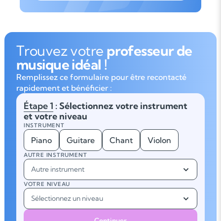
Trouvez votre
professeur de
musique idéal !
Remplissez ce formulaire pour être recontacté
rapidement et bénéficier :
Étape 1
: Sélectionnez votre instrument
et votre niveau
INSTRUMENT
Piano
Guitare
Chant
Violon
AUTRE INSTRUMENT
Autre instrument
VOTRE NIVEAU
Sélectionnez un niveau
Continuer