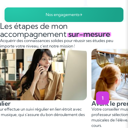
Nos engagements
Les étapes de mon
accompagnement
sur-mesure
Acquérir des connaissances solides pour réussir ses études peu
importe votre niveau, c'est notre mission !
2
e premier cours
Pendant le
er
ller musique vous met en relation avec un
Ce 1
cours perme
lectionné, en fonction des besoins et aspirations
besoins. On fixe l
 l'élève, afin de convenir d'une date de premier
programme adapté
gagnant !