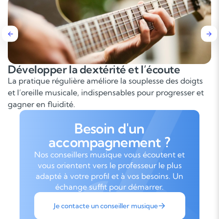
 et l’écoute
Maîtriser les accords et 
a souplesse des doigts
Apprendre à enchaîner les accor
bles pour progresser et
est essentiel pour accompagner 
en groupe.
Besoin d'un
accompagnement ?
Nos conseillers musique vous écoutent et
vous orientent vers le professeur le plus
adapté à votre profil et à vos besoins. Un
échange suffit pour démarrer.
Je contacte un conseiller musique