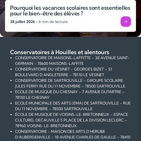
adultes, mon objectif a toujour
Pourquoi les vacances scolaires sont essentielles
curiosité, d'encourager mes é
pour le bien-être des élèves ?
ma passion pour la langue ang
28 juillet 2026 -
6 min de lecture
l'apprentissage soit un plaisir
Je suis également à l'aise avec
américains "standards" et je m
Conservatoires à Houilles et alentours
convient le mieux à mes élève
CONSERVATOIRE DE MAISONS-LAFFITTE – 38 AVENUE SAINT-
ce soit dans l'apprentissage gé
GERMAIN – 78600 MAISONS-LAFFITE
scolaire, la pratique de la pro
CONSERVATOIRE DU VÉSINET - GEORGES BIZET – 51
BOULEVARD D'ANGLETERRE – 78110 LE VESINET
théorique de l'anglais, je suis 
CONSERVATOIRE DE SARTROUVILLE – GROUPE SCOLAIRE
de mettre ma polyvalence e
JULES FERRY RUE DU 11 NOVEMBRE – 78500 SARTROUVILLE
ECOLE DE MUSIQUE DU CHESNAY – 7 AVENUE DUTARTRE –
votre disposition !
78150 LE CHESNAY
ECOLE MUNICIPALE DES ARTS (EMA) DE SARTROUVILLE – RUE
DU 11 NOVEMBRE – 78500 SARTROUVILLE
ÉCOLE DE MUSIQUE DE VOISINS-LE-BRETONNEUX – ESPACE
CULTUREL DECAUVILLE 5 PLACE DE LA DIVISION LECLERC –
78960 VOISINS-LE-BRETONNEUX
CONSERVATOIRE - MAISON DES ARTS D'HERUBE
D'AUBERGENVILLE – 18 AVENUE CHARLES DE GAULLE – 78410