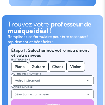
Trouvez votre
professeur de
musique idéal !
Remplissez ce formulaire pour être recontacté
rapidement et bénéficier :
Étape 1
: Sélectionnez votre instrument
et votre niveau
INSTRUMENT
Piano
Guitare
Chant
Violon
AUTRE INSTRUMENT
Autre instrument
VOTRE NIVEAU
Sélectionnez un niveau
Continuer