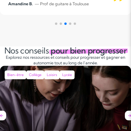
Amandine B.
— Prof de guitare à Toulouse
apprendre.
Nos conseils
pour bien progresser
Explorez nos ressources et conseils pour progresser et gagner en
autonomie tout au long de l’année.
Bien-être
Collège
Loisirs
Lycée