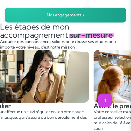
Nos engagements
Les étapes de mon
accompagnement
sur-mesure
Acquérir des connaissances solides pour réussir ses études peu
importe votre niveau, c'est notre mission !
1
lier
Avant le pre
r effectue un suivi régulier en lien étroit avec
Votre conseiller mu
er musique, qui s'assure du bon déroulement des
professeur sélection
musicales de l'élève
cours.