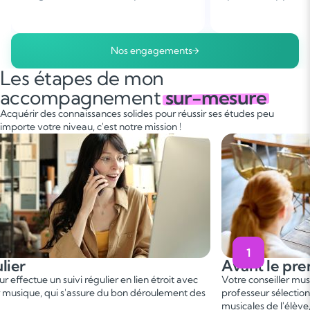
Nos engagements
Les étapes de mon
accompagnement
sur-mesure
Acquérir des connaissances solides pour réussir ses études peu
importe votre niveau, c'est notre mission !
2
e premier cours
Pendant le
er
ller musique vous met en relation avec un
Ce 1
cours perme
lectionné, en fonction des besoins et aspirations
besoins. On fixe l
 l'élève, afin de convenir d'une date de premier
programme adapté