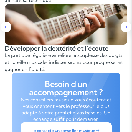
affinant sa technique.
ité et l’écoute
Maîtriser les accords 
re la souplesse des doigts
Apprendre à enchaîner les ac
ensables pour progresser et
est essentiel pour accompagn
en groupe.
Besoin d'un
accompagnement ?
Nos conseillers musique vous écoutent et
vous orientent vers le professeur le plus
adapté à votre profil et à vos besoins. Un
échange suffit pour démarrer.
Je contacte un conseiller musique