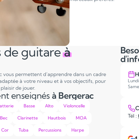
 de guitare
à
Beso
d'in
H
rac vous permettent d’apprendre dans un cadre
adaptée à votre niveau et à vos objectifs, pour
Lundi
Same
laisir de jouer.
ent enseignés
à Bergerac
atterie
Basse
Alto
Violoncelle
C
Tél :
 Bec
Clarinette
Hautbois
MOA
Cor
Tuba
Percussions
Harpe
4