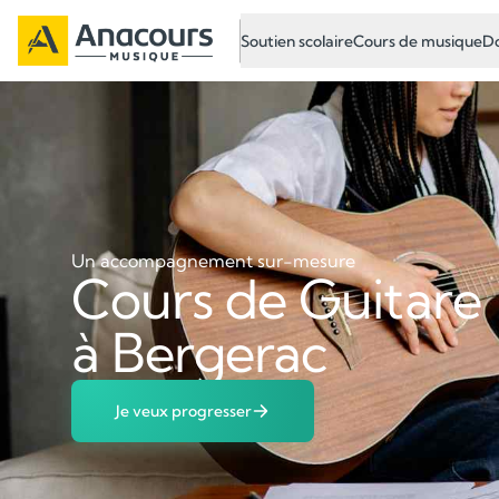
Soutien scolaire
Cours de musique
Do
Un accompagnement sur-mesure
Cours de Guitare
à Bergerac
Je veux progresser