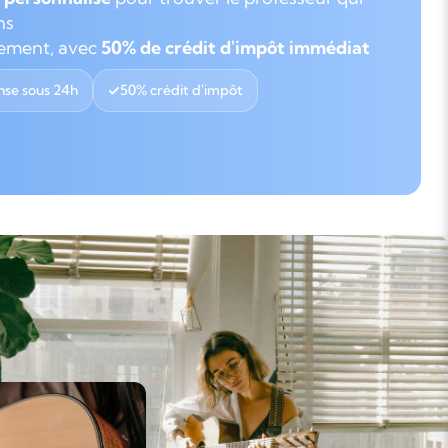
ns
gement, avec
50% de crédit d'impôt immédiat
se sous 24h
50% crédit d'impôt