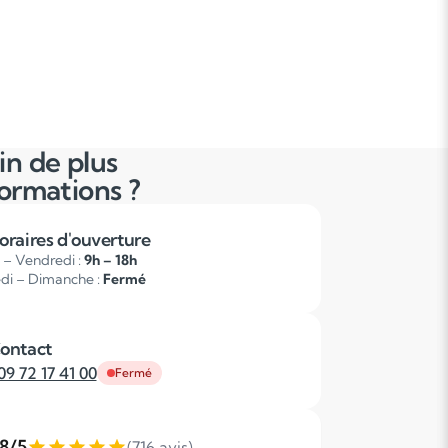
in de plus
formations ?
oraires d'ouverture
 – Vendredi :
9h – 18h
di – Dimanche :
Fermé
ontact
09 72 17 41 00
Fermé
,8/5
(716 avis)