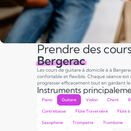
Prendre des cours
Bergerac
Les cours de guitare à domicile à à Berge
confortable et flexible. Chaque séance est 
progresser efficacement tout en gardant le p
Instruments principalem
Piano
Guitare
Violon
Chant
B
Contrebasse
Flûte Traversière
Flûte à
Saxophone
Trompette
Trombone