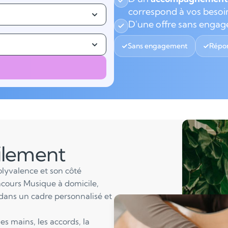
correspond à vos besoi
D'une offre sans enga
Sans engagement
Répon
ilement
polyvalence et son côté
cours Musique à domicile,
dans un cadre personnalisé et
es mains, les accords, la