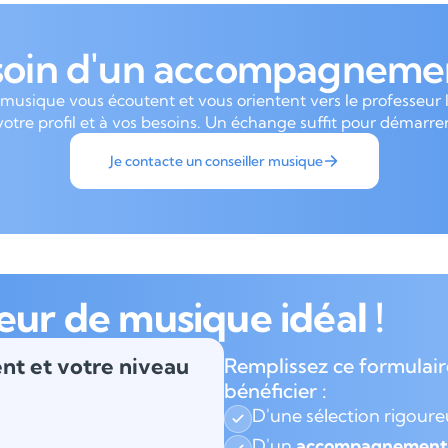
soin d'un accompagnemen
 musique vous écoutent et vous orientent vers le professeur 
votre profil et à vos besoins. Un échange suffit pour démarrer
Je contacte un conseiller musique
eur de musique idéal !
nt et votre niveau
Remplissez ce formulair
bénéficier :
D'une sélection rigour
D'un
accompagnement 