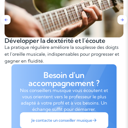
Développer la dextérité et l’écoute
M
La pratique régulière améliore la souplesse des doigts
A
et l’oreille musicale, indispensables pour progresser et
e
gagner en fluidité.
e
Besoin d'un
accompagnement ?
Nos conseillers musique vous écoutent et
vous orientent vers le professeur le plus
adapté à votre profil et à vos besoins. Un
échange suffit pour démarrer.
Je contacte un conseiller musique