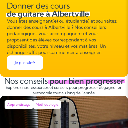
Donner des cours
de guitare à Albertville
Vous êtes enseignant(e) ou étudiant(e) et souhaitez
donner des cours à Albertville ? Nos conseillers
pédagogiques vous accompagnent et vous
proposent des élèves correspondant à vos
disponibilités, votre niveau et vos matières. Un
échange suffit pour commencer à enseigner.
Je postule
Nos conseils
pour bien progresser
Explorez nos ressources et conseils pour progresser et gagner en
autonomie tout au long de l’année.
Apprentissage
Méthodologie