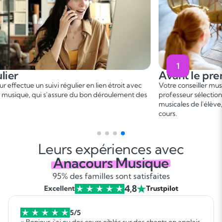
1
Avant le premier cours
 étroit avec
Votre conseiller musique vous met en relation avec un
roulement des
professeur sélectionné, en fonction des besoins et aspi
musicales de l'élève, afin de convenir d'une date de p
cours.
Leurs expériences avec
Anacours Musique
95% des familles sont satisfaites
4,8
Excellent
Trustpilot
5/5