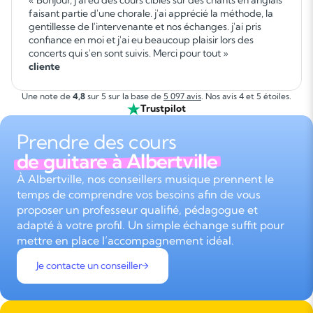
« Bonjour, j'ai eu des cours ciblés sur des chants en anglais
faisant partie d'une chorale. j'ai apprécié la méthode, la
gentillesse de l'intervenante et nos échanges. j'ai pris
confiance en moi et j'ai eu beaucoup plaisir lors des
concerts qui s'en sont suivis. Merci pour tout »
cliente
Une note de
4,8
sur 5 sur la base de
5 097 avis
. Nos avis 4 et 5 étoiles.
Trustpilot
Prendre des cours
de guitare à Albertville
À Albertville, nos conseillers musique prennent le
temps de comprendre vos besoins afin de vous
proposer un professeur qualifié, pédagogue et
adapté à votre profil. Un simple échange suffit pour
mettre en place l’accompagnement idéal.
Je contacte un conseiller