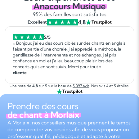
Anacours Musique
95% des familles sont satisfaites
4,8
Excellent
Trustpilot
5/5
« Bonjour, j'ai eu des cours ciblés sur des chants en anglais
faisant partie d'une chorale. j'ai apprécié la méthode, la
gentillesse de l'intervenante et nos échanges. j'ai pris
confiance en moi et j'ai eu beaucoup plaisir lors des
concerts qui s'en sont suivis. Merci pour tout »
cliente
Une note de
4,8
sur 5 sur la base de
5 097 avis
. Nos avis 4 et 5 étoiles.
Trustpilot
Prendre des cours
de chant à Morlaix
À Morlaix, nos conseillers musique prennent le temps
de comprendre vos besoins afin de vous proposer un
professeur qualifié, pédagogue et adapté à votre