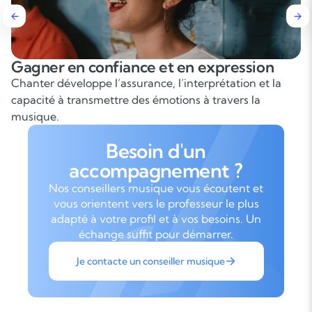
gner en confiance et en expression
Con
nter développe l’assurance, l’interprétation et la
Le t
acité à transmettre des émotions à travers la
chan
sique.
Besoin d'un
accompagnement ?
Nos conseillers musique vous écoutent et
vous orientent vers le professeur le plus
adapté à votre profil et à vos besoins. Un
échange suffit pour démarrer.
Je contacte un conseiller musique