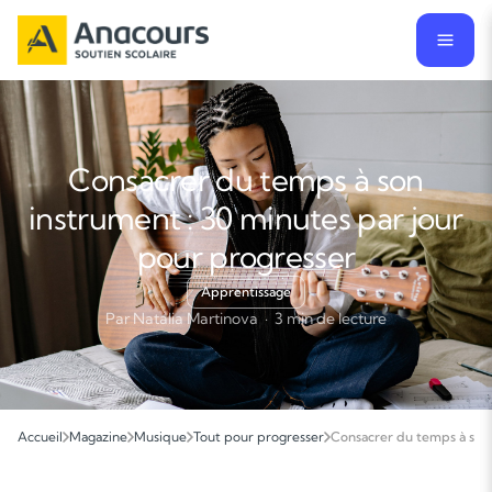
Consacrer du temps à son
instrument : 30 minutes par jour
pour progresser
Apprentissage
Par Natalia Martinova · 3 min de lecture
Accueil
Magazine
Musique
Tout pour progresser
Consacrer du temps à son 