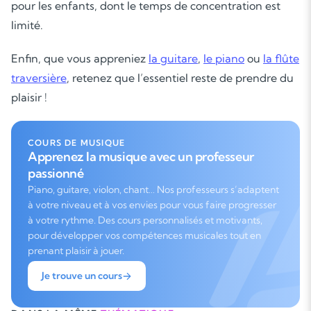
pour les enfants, dont le temps de concentration est
limité.
Enfin, que vous appreniez
la guitare
,
le piano
ou
la flûte
traversière
, retenez que l’essentiel reste de prendre du
plaisir !
COURS DE MUSIQUE
Apprenez la musique avec un professeur
passionné
Piano, guitare, violon, chant… Nos professeurs s’adaptent
à votre niveau et à vos envies pour vous faire progresser
à votre rythme. Des cours personnalisés et motivants,
pour développer vos compétences musicales tout en
prenant plaisir à jouer.
Je trouve un cours