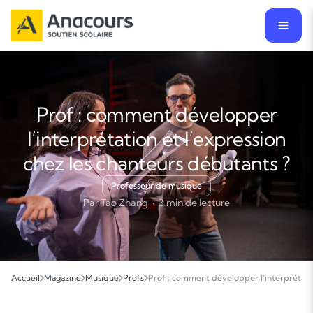
Prof : comment développer
l’interprétation et l’expression
chez les chanteurs débutants ?
Professeur de musique
Par Tao Zhang · 3 min de lecture
Accueil
Magazine
Musique
Profs
Prof : comment développer l’interprétatio