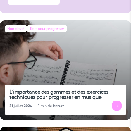
méthodes accessibles pour aider chacun à progresser à son
rythme. Convaincue que la musique s’apprend avec patience
et plaisir, elle encourage les élèves à pratiquer régulièrement
tout en gardant la motivation.
Non classé
Tout pour progresser
L’importance des gammes et des exercices
techniques pour progresser en musique
31 juillet 2026
— 3 min de lecture