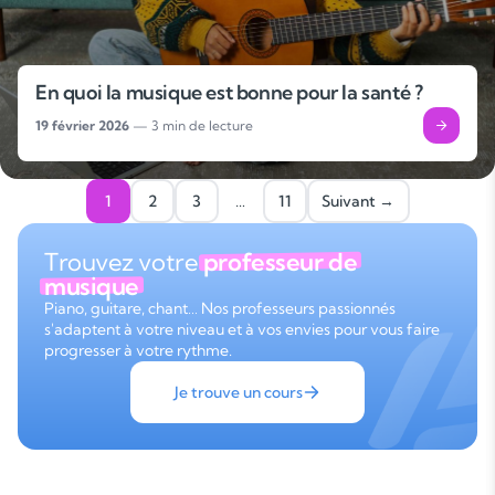
En quoi la musique est bonne pour la santé ?
19 février 2026
— 3 min de lecture
1
2
3
…
11
Suivant →
Trouvez votre
professeur de
musique
Piano, guitare, chant… Nos professeurs passionnés
s'adaptent à votre niveau et à vos envies pour vous faire
progresser à votre rythme.
Je trouve un cours