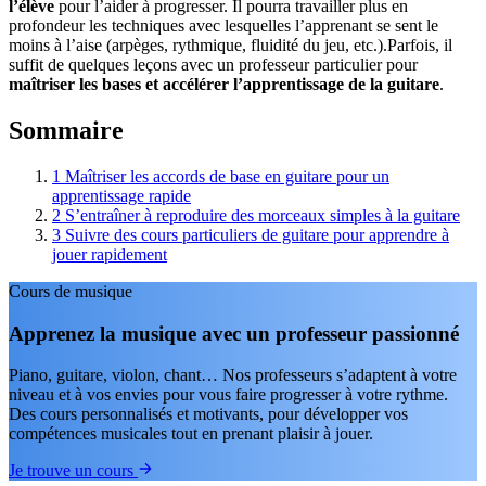
l’élève
pour l’aider à progresser. Il pourra travailler plus en
profondeur les techniques avec lesquelles l’apprenant se sent le
moins à l’aise (arpèges, rythmique, fluidité du jeu, etc.).
Parfois, il
suffit de quelques leçons avec un professeur particulier pour
maîtriser les bases et accélérer l’apprentissage de la guitare
.
Sommaire
1
Maîtriser les accords de base en guitare pour un
apprentissage rapide
2
S’entraîner à reproduire des morceaux simples à la guitare
3
Suivre des cours particuliers de guitare pour apprendre à
jouer rapidement
Cours de musique
Apprenez la musique avec un professeur passionné
Piano, guitare, violon, chant… Nos professeurs s’adaptent à votre
niveau et à vos envies pour vous faire progresser à votre rythme.
Des cours personnalisés et motivants, pour développer vos
compétences musicales tout en prenant plaisir à jouer.
Je trouve un cours