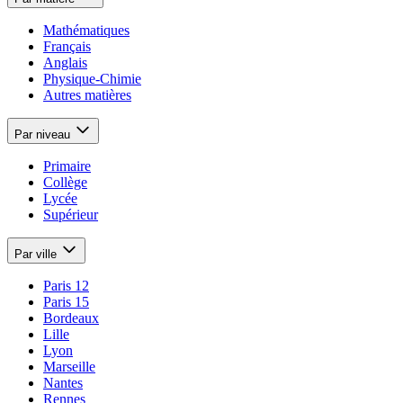
Mathématiques
Français
Anglais
Physique-Chimie
Autres matières
Par niveau
Primaire
Collège
Lycée
Supérieur
Par ville
Paris 12
Paris 15
Bordeaux
Lille
Lyon
Marseille
Nantes
Rennes