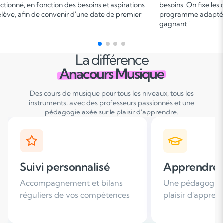
ctionné, en fonction des besoins et aspirations
besoins. On fixe les
élève, afin de convenir d'une date de premier
programme adapté e
gagnant !
La différence
Anacours Musique
Des cours de musique pour tous les niveaux, tous les
instruments, avec des professeurs passionnés et une
pédagogie axée sur le plaisir d'apprendre.
Apprendre avec plaisir
Satisfac
Une pédagogie basée sur le
Plus de 96
es
plaisir d'apprendre
nous rec