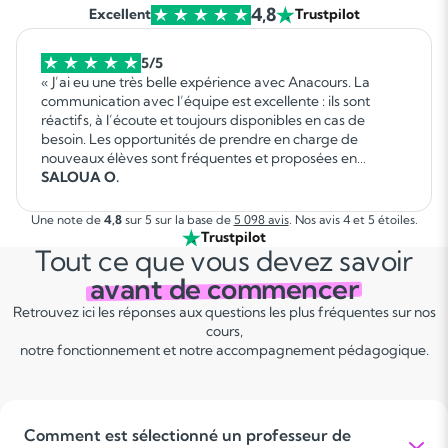
4,8
Excellent
Trustpilot
5/5
« J’ai eu une très belle expérience avec Anacours. La
communication avec l’équipe est excellente : ils sont
réactifs, à l’écoute et toujours disponibles en cas de
besoin. Les opportunités de prendre en charge de
nouveaux élèves sont fréquentes et proposées en
fonction de mes disponibilités, ce qui permet d’organiser
SALOUA O.
facilement son emploi du temps. C’est une collaboration
sérieuse, flexible et agréable que je recommande sans
Une note de
4,8
sur 5 sur la base de
5 098 avis
. Nos avis 4 et 5 étoiles.
hésitation. »
Trustpilot
Tout ce que vous devez savoir
avant de commencer
Retrouvez ici les réponses aux questions les plus fréquentes sur nos
cours,
notre fonctionnement et notre accompagnement pédagogique.
Comment est sélectionné un professeur de